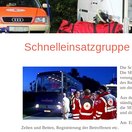
Schnelleinsatzgruppe
Die Sc
Die SE
verung
des Re
um die
Aus de
ständi
die SE
und di
Am Ei
Zelten und Betten, Registrierung der Betroffenen etc.